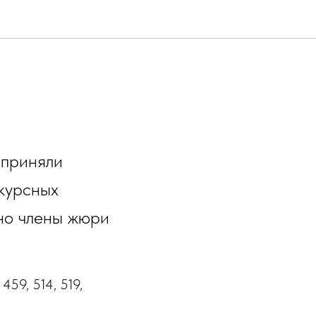
 приняли
нкурсных
 но члены жюри
459, 514, 519,