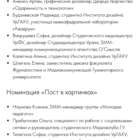
Аненко Артём, графический дизайнер Дворца творчества
«Одаренность и технологии»
Будзиевская Надежда, студентка Института дизайна
УрГАХУ, участница межкафедральной лаборатории
«Квадрум»
Вахрушева Софья, дизайнер Студенческого медиацентра
УрФУ, дизайнер Студмедиацентра Урала, SMM-
менеджер коммуникационного агентства О’Смысле
Калегина Алина, студентка Института дизайна УрГАХУ
Шлегель Елена, заместитель декана факультета
Журналистики и Медиакоммуникаций Гуманитарного
университета
Номинация «Пост в картинках»
Наумова Ксения, SMM-менеджер группы «Молодые
педагоги»
Пребытнова Ольга, специалист по работе с социальными
сетями и руководитель студенческого Медиаклуба ГУ
Телегина Софья, студентка Института дизайна УрГАХУ,