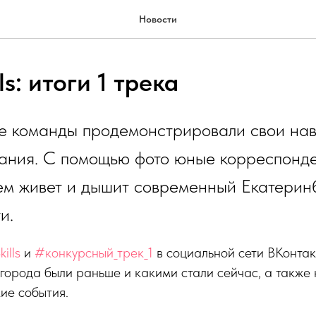
Новости
ls: итоги 1 трека
пе команды продемонстрировали свои на
ания. С помощью фото юные корреспонд
ем живет и дышит современный Екатерин
и.
ills
и
#конкурсный_трек_1
в социальной сети ВКонтак
 города были раньше и какими стали сейчас, а также
ие события.