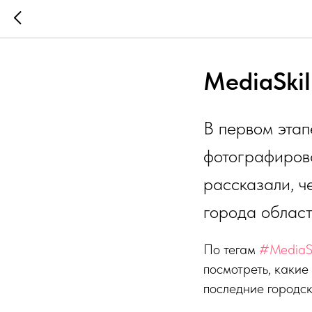
MediaSkil
В первом эта
фотографиров
рассказали, ч
города област
По тегам
#MediaSk
посмотреть, какие
последние городск