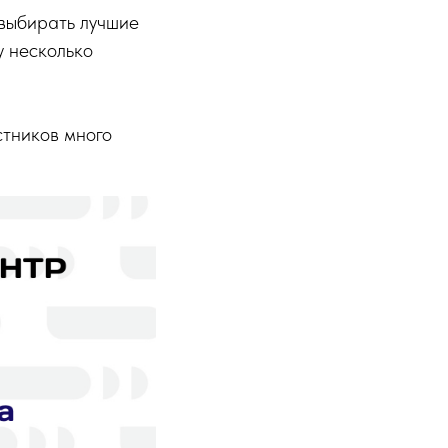
выбирать лучшие
у несколько
стников много