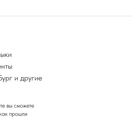
выки
енты
бург и другие
те вы сможете
 как прошли